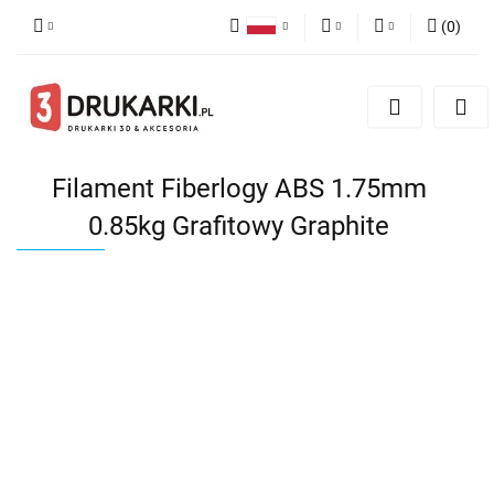
(
0
)
Polski
PLN
Zaloguj się
English
Zarejestruj się
EUR
German
Dodaj zgłoszenie
USD
Filament Fiberlogy ABS 1.75mm
0.85kg Grafitowy Graphite