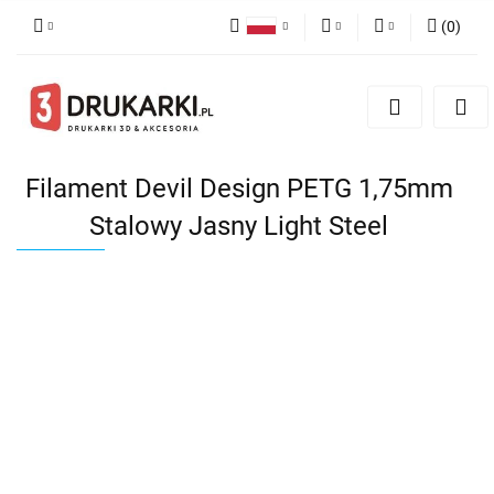
(
0
)
Polski
PLN
Zaloguj się
English
Zarejestruj się
EUR
German
Dodaj zgłoszenie
USD
Filament Devil Design PETG 1,75mm
Stalowy Jasny Light Steel