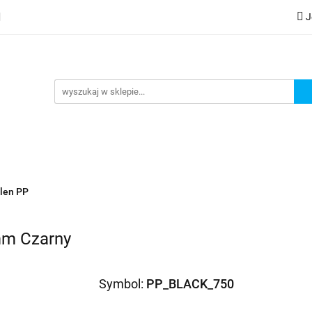
J
lery
Kategorie
Współpraca B2B
Nowości
Zam
G
praca B2B
Nowości
Zamów wydruk
ylen PP
 mm Czarny
Symbol:
PP_BLACK_750