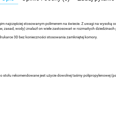
gim najczęściej stosowanym polimerem na świecie. Z uwagi na wysoką od
w, zasad, wody) znalazł on wiele zastosowań w rozmaitych dziedzinach
drukarce 3D bez konieczności stosowania zamkniętej komory.
 do stołu rekomendowane jest użycie dowolnej taśmy polipropylenowej (p