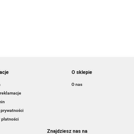
3DLAC
acje
O sklepie
a
O nas
 reklamacje
min
 prywatności
 płatności
Znajdziesz nas na