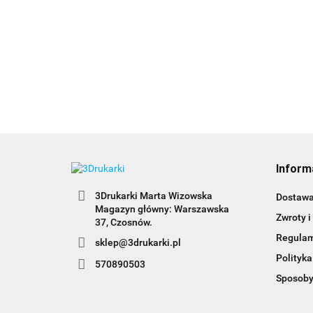
Inform
3Drukarki Marta Wizowska
Dostaw
Magazyn główny: Warszawska
Zwroty i
Regula
sklep@3drukarki.pl
Polityka
570890503
Sposoby