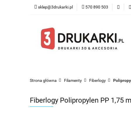
sklep@3drukarki.pl
570 890 503
Blog
Bestsel
Blog
Bestsellery
Kategorie
Współ
Strona główna
Filamenty
Fiberlogy
Poliprop
Fiberlogy Polipropylen PP 1,75