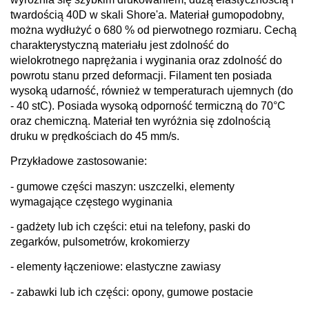
twardością 40D w skali Shore'a. Materiał gumopodobny,
można wydłużyć o 680 % od pierwotnego rozmiaru.
Cechą
charakterystyczną materiału jest zdolność do
wielokrotnego naprężania i wyginania oraz zdolność do
powrotu stanu przed deformacji.
Filament ten posiada
wysoką udarność, również w temperaturach ujemnych (do
- 40 stC). Posiada wysoką odporność termiczną do 70
°C
oraz chemiczną. Materiał ten wyróżnia się zdolnością
druku w prędkościach do 45 mm/s.
Przykładowe zastosowanie:
- gumowe części maszyn: uszczelki, elementy
wymagające częstego wyginania
- gadżety lub ich części: etui na telefony, paski do
zegarków, pulsometrów, krokomierzy
- elementy łączeniowe: elastyczne zawiasy
- zabawki lub ich części: opony, gumowe postacie