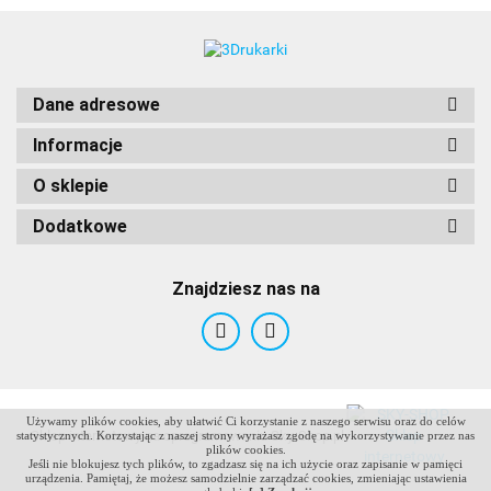
Dane adresowe
Informacje
O sklepie
Dodatkowe
Znajdziesz nas na
Używamy plików cookies, aby ułatwić Ci korzystanie z naszego serwisu oraz do celów
ANTCLABS
Sklep internetowy na oprogramowaniu Sky-Shop.pl
statystycznych. Korzystając z naszej strony wyrażasz zgodę na wykorzystywanie przez nas
plików cookies.
Jeśli nie blokujesz tych plików, to zgadzasz się na ich użycie oraz zapisanie w pamięci
urządzenia. Pamiętaj, że możesz samodzielnie zarządzać cookies, zmieniając ustawienia