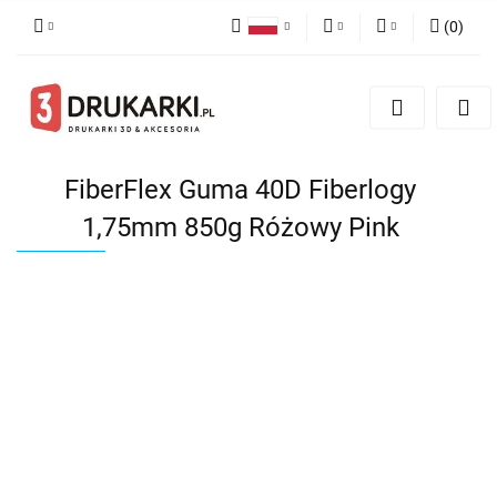
(
0
)
Polski
PLN
Zaloguj się
English
Zarejestruj się
EUR
German
Dodaj zgłoszenie
USD
FiberFlex Guma 40D Fiberlogy
1,75mm 850g Różowy Pink