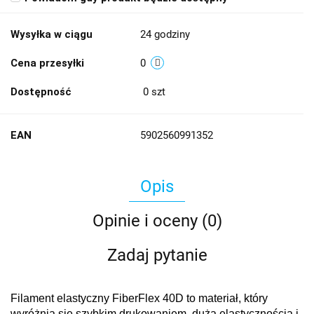
Wysyłka w ciągu
24 godziny
Cena przesyłki
0
Dostępność
0
szt
EAN
5902560991352
Opis
Opinie i oceny (0)
Zadaj pytanie
Filament elastyczny FiberFlex 40D to materiał, który
wyróżnia się szybkim drukowaniem, dużą elastycznością i