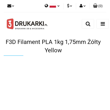
(
0
)
Polski
PLN
Zaloguj się
English
Zarejestruj się
EUR
German
Dodaj zgłoszenie
USD
F3D Filament PLA 1kg 1,75mm Żółty
Yellow