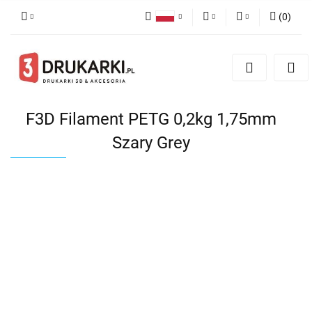
(
0
)
Polski
PLN
Zaloguj się
English
Zarejestruj się
EUR
German
Dodaj zgłoszenie
USD
F3D Filament PETG 0,2kg 1,75mm
Szary Grey