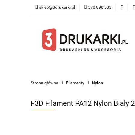
sklep@3drukarki.pl
570 890 503
Blog
Bestsel
Blog
Bestsellery
Kategorie
Współ
Strona główna
Filamenty
Nylon
F3D Filament PA12 Nylon Biały 