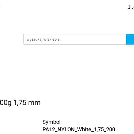
J
lery
Kategorie
Współpraca B2B
Nowości
Zam
G
praca B2B
Nowości
Zamów wydruk
200g 1,75 mm
Symbol:
PA12_NYLON_White_1,75_200