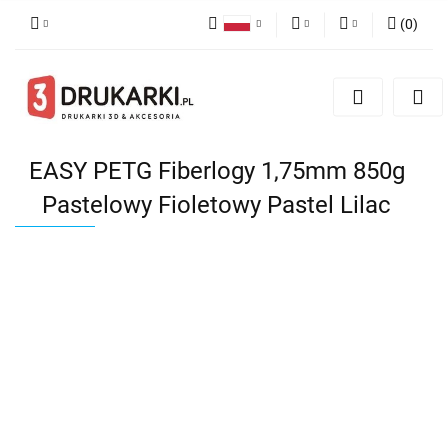
(
0
)
Polski
PLN
Zaloguj się
English
Zarejestruj się
EUR
German
Dodaj zgłoszenie
USD
EASY PETG Fiberlogy 1,75mm 850g
Pastelowy Fioletowy Pastel Lilac