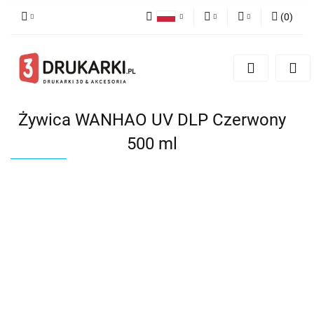
(
0
)
Polski
PLN
Zaloguj się
English
Zarejestruj się
EUR
German
Dodaj zgłoszenie
USD
Żywica WANHAO UV DLP Czerwony
500 ml