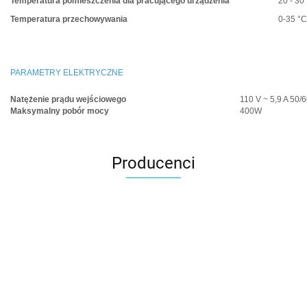
Temperatura pomieszczenia dla pracującego urządzenia
20 - 30
Temperatura przechowywania
0-35 °C
PARAMETRY ELEKTRYCZNE
Natężenie prądu wejściowego
110 V ~ 5,9 A 50/6
Maksymalny pobór mocy
400W
Producenci