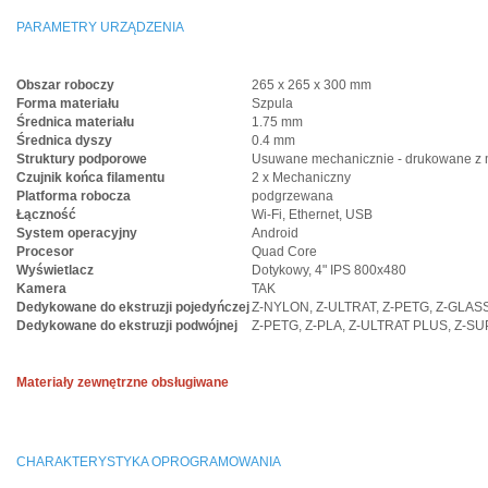
PARAMETRY URZĄDZENIA
Obszar roboczy
265 x 265 x 300 mm
Forma materiału
Szpula
Średnica materiału
1.75 mm
Średnica dyszy
0.4 mm
Struktury podporowe
Usuwane mechanicznie - drukowane z 
Czujnik końca filamentu
2 x Mechaniczny
Platforma robocza
podgrzewana
Łączność
Wi-Fi, Ethernet, USB
System operacyjny
Android
Procesor
Quad Core
Wyświetlacz
Dotykowy, 4" IPS 800x480
Kamera
TAK
Dedykowane do ekstruzji pojedyńczej
Z-NYLON, Z-ULTRAT, Z-PETG, Z-GLASS
Dedykowane do ekstruzji podwójnej
Z-PETG, Z-PLA, Z-ULTRAT PLUS, Z-
Materiały zewnętrzne obsługiwane
CHARAKTERYSTYKA OPROGRAMOWANIA