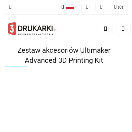
(
0
)
Polski
PLN
Zaloguj się
English
Zarejestruj się
EUR
German
Dodaj zgłoszenie
USD
Zestaw akcesoriów Ultimaker
Advanced 3D Printing Kit