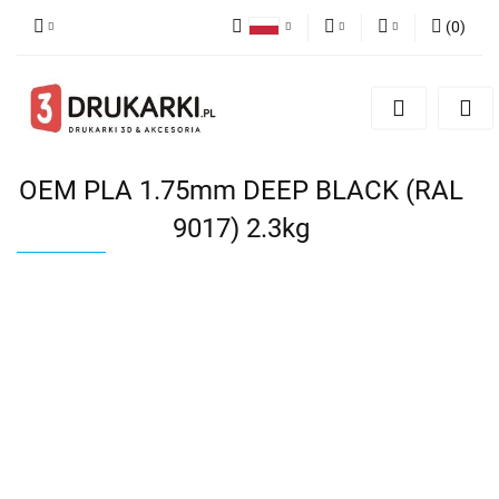
(
0
)
Polski
PLN
Zaloguj się
English
Zarejestruj się
EUR
German
Dodaj zgłoszenie
USD
OEM PLA 1.75mm DEEP BLACK (RAL
9017) 2.3kg