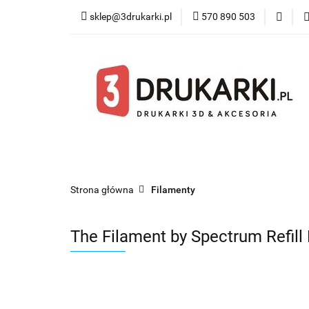
sklep@3drukarki.pl
570 890 503
Blog
Bestsel
Blog
Bestsellery
Kategorie
Współ
Strona główna
Filamenty
The Filament by Spectrum Refil