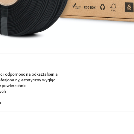
 i odporność na odkształcenia
fesjonalny, estetyczny wygląd
e powierzchnie
cych
o