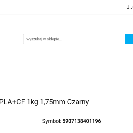
J
lery
Kategorie
Współpraca B2B
Nowości
Zam
G
praca B2B
Nowości
Zamów wydruk
l PLA+CF 1kg 1,75mm Czarny
Symbol:
5907138401196