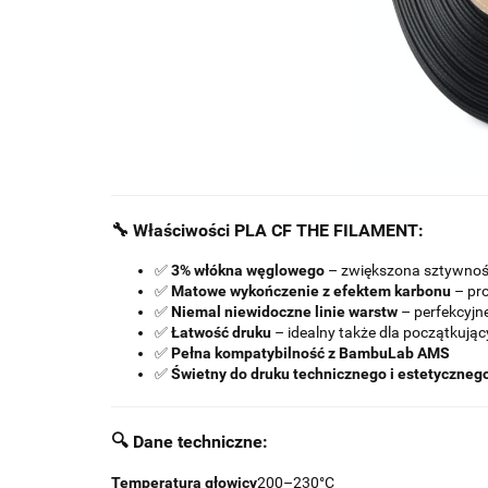
🔧 Właściwości PLA CF THE FILAMENT:
✅
3% włókna węglowego
– zwiększona sztywność
✅
Matowe wykończenie z efektem karbonu
– pro
✅
Niemal niewidoczne linie warstw
– perfekcyjn
✅
Łatwość druku
– idealny także dla początkują
✅
Pełna kompatybilność z BambuLab AMS
✅
Świetny do druku technicznego i estetyczneg
🔍 Dane techniczne:
Temperatura głowicy
200–230°C