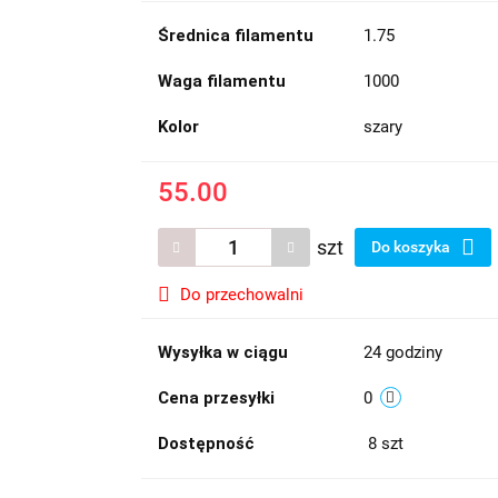
Średnica filamentu
1.75
Waga filamentu
1000
Kolor
szary
55.00
szt
Do koszyka
Do przechowalni
Wysyłka w ciągu
24 godziny
Cena przesyłki
0
Dostępność
8
szt