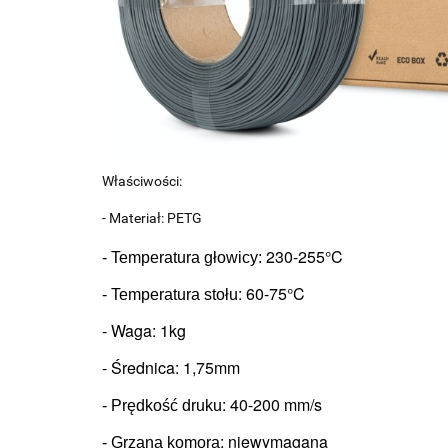
Właściwości:
- Materiał: PETG
230-255°C
- Temperatura głowicy: 
: 6
0-75°C
- Temperatura stołu
- Waga: 1kg
- Średnica: 1,75mm
: 
40-200 mm/s
- Prędkość druku
: niewymagana
- Grzana komora