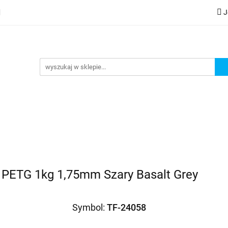
J
lery
Kategorie
Współpraca B2B
Nowości
Zam
G
praca B2B
Nowości
Zamów wydruk
l PETG 1kg 1,75mm Szary Basalt Grey
Symbol:
TF-24058