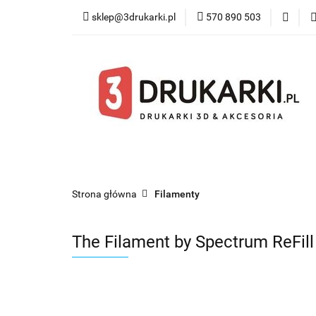
sklep@3drukarki.pl
570 890 503
Blog
Bestsel
Blog
Bestsellery
Kategorie
Współ
Strona główna
Filamenty
The Filament by Spectrum ReFil