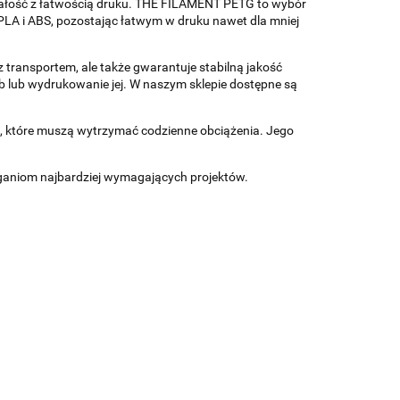
małość z łatwością druku. THE FILAMENT PETG to wybór
 PLA i ABS, pozostając łatwym w druku nawet dla mniej
 z transportem, ale także gwarantuje stabilną jakość
ab lub wydrukowanie jej. W naszym sklepie dostępne są
, które muszą wytrzymać codzienne obciążenia. Jego
aganiom najbardziej wymagających projektów.