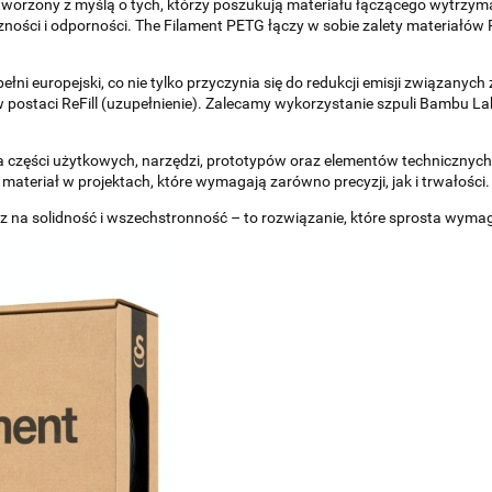
tworzony z myślą o tych, którzy poszukują materiału łączącego wytrzy
zności i odporności. The Filament PETG łączy w sobie zalety materiałów
ełni europejski, co nie tylko przyczynia się do redukcji emisji związanych
y w postaci ReFill (uzupełnienie). Zalecamy wykorzystanie szpuli Bambu L
części użytkowych, narzędzi, prototypów oraz elementów technicznych
 materiał w projektach, które wymagają zarówno precyzji, jak i trwałości.
sz na solidność i wszechstronność – to rozwiązanie, które sprosta wym