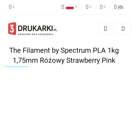
(
0
)
Polski
PLN
Zaloguj się
English
Zarejestruj się
EUR
German
Dodaj zgłoszenie
USD
The Filament by Spectrum PLA 1kg
1,75mm Różowy Strawberry Pink