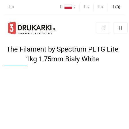
(
0
)
Polski
PLN
Zaloguj się
English
Zarejestruj się
EUR
German
Dodaj zgłoszenie
USD
The Filament by Spectrum PETG Lite
1kg 1,75mm Biały White