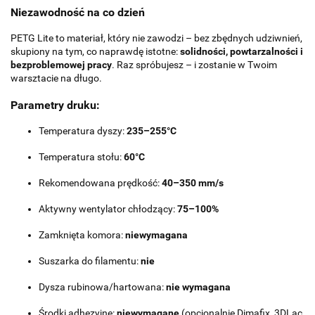
Niezawodność na co dzień
PETG Lite to materiał, który nie zawodzi – bez zbędnych udziwnień,
skupiony na tym, co naprawdę istotne:
solidności, powtarzalności i
bezproblemowej pracy
. Raz spróbujesz – i zostanie w Twoim
warsztacie na długo.
Parametry druku:
Temperatura dyszy:
235–255°C
Temperatura stołu:
60°C
Rekomendowana prędkość:
40–350 mm/s
Aktywny wentylator chłodzący:
75–100%
Zamknięta komora:
niewymagana
Suszarka do filamentu:
nie
Dysza rubinowa/hartowana:
nie wymagana
Środki adhezyjne:
niewymagane
(opcjonalnie Dimafix, 3DLac,