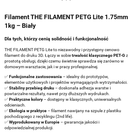
Filament THE FILAMENT PETG Lite 1.75mm
1kg – Biały
Dla tych, którzy cenią solidność i funkcjonalność
THE FILAMENT PETG Lite to niezawodny i przystępny cenowo
filament do druku 3D. Łączy w sobie
trwałość klasycznego PET-G
z
prostotą obsługi, dzięki czemu świetnie sprawdza się zarówno w
domowym warsztacie, jak i w pracy profesjonalnej.
✅
Funkcjonalne zastosowania
– idealny do prototypów,
elementów użytkowych i projektów wymagających wytrzymałości.
✅
Stabilny przebieg druku
– doskonała adhezja warstw i
powtarzalne rezultaty, nawet przy dłuższych wydrukach.
✅
Praktyczne kolory
– dostępny w klasycznych, uniwersalnych
odcieniach.
✅
Ekologia w praktyce
– filament nawijany na szpule z plastiku
pochodzącego z recyklingu (2nd life).
✅
Wyprodukowany w Europie
– gwarancja jakości i
odpowiedzialnej produkcji.