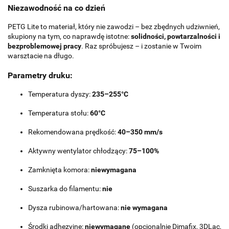
Niezawodność na co dzień
PETG Lite to materiał, który nie zawodzi – bez zbędnych udziwnień,
skupiony na tym, co naprawdę istotne:
solidności, powtarzalności i
bezproblemowej pracy
. Raz spróbujesz – i zostanie w Twoim
warsztacie na długo.
Parametry druku:
Temperatura dyszy:
235–255°C
Temperatura stołu:
60°C
Rekomendowana prędkość:
40–350 mm/s
Aktywny wentylator chłodzący:
75–100%
Zamknięta komora:
niewymagana
Suszarka do filamentu:
nie
Dysza rubinowa/hartowana:
nie wymagana
Środki adhezyjne:
niewymagane
(opcjonalnie Dimafix, 3DLac,