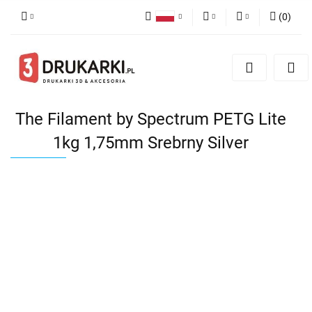
(
0
)
Polski
PLN
Zaloguj się
English
Zarejestruj się
EUR
German
Dodaj zgłoszenie
USD
The Filament by Spectrum PETG Lite
1kg 1,75mm Srebrny Silver