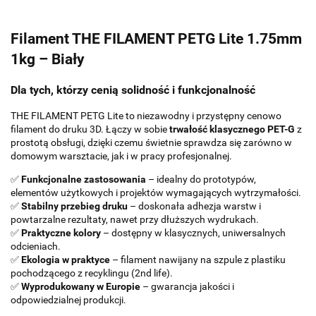
Filament THE FILAMENT PETG Lite 1.75mm
1kg – Biały
Dla tych, którzy cenią solidność i funkcjonalność
THE FILAMENT PETG Lite to niezawodny i przystępny cenowo
filament do druku 3D. Łączy w sobie
trwałość klasycznego PET-G
z
prostotą obsługi, dzięki czemu świetnie sprawdza się zarówno w
domowym warsztacie, jak i w pracy profesjonalnej.
✅
Funkcjonalne zastosowania
– idealny do prototypów,
elementów użytkowych i projektów wymagających wytrzymałości.
✅
Stabilny przebieg druku
– doskonała adhezja warstw i
powtarzalne rezultaty, nawet przy dłuższych wydrukach.
✅
Praktyczne kolory
– dostępny w klasycznych, uniwersalnych
odcieniach.
✅
Ekologia w praktyce
– filament nawijany na szpule z plastiku
pochodzącego z recyklingu (2nd life).
✅
Wyprodukowany w Europie
– gwarancja jakości i
odpowiedzialnej produkcji.