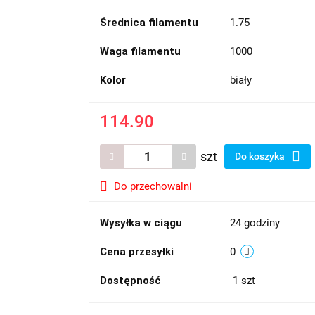
Średnica filamentu
1.75
Waga filamentu
1000
Kolor
biały
114.90
szt
Do koszyka
Do przechowalni
Wysyłka w ciągu
24 godziny
Cena przesyłki
0
Dostępność
1
szt