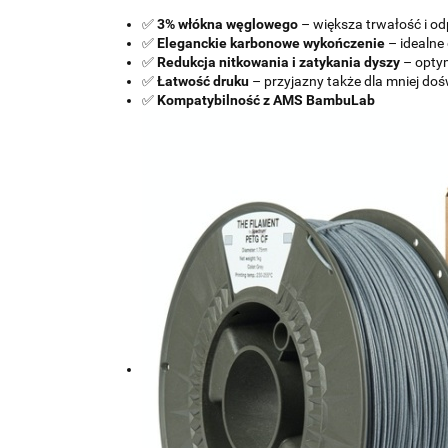
✅
3% włókna węglowego
– większa trwałość i o
✅
Eleganckie karbonowe wykończenie
– idealne
✅
Redukcja nitkowania i zatykania dyszy
– optym
✅
Łatwość druku
– przyjazny także dla mniej d
✅
Kompatybilność z AMS BambuLab