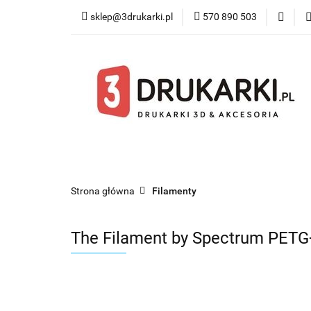
sklep@3drukarki.pl
570 890 503
Blog
Bestsel
Blog
Bestsellery
Kategorie
Współ
Strona główna
Filamenty
The Filament by Spectrum PETG