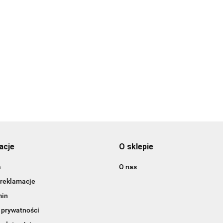
3DLAC
acje
O sklepie
a
O nas
 reklamacje
min
 prywatności