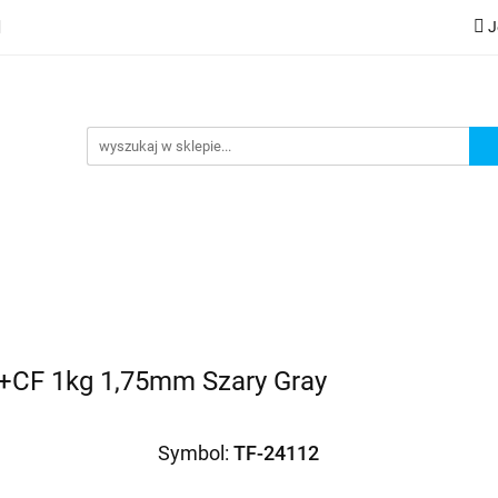
J
lery
Kategorie
Współpraca B2B
Nowości
Zam
G
praca B2B
Nowości
Zamów wydruk
+CF 1kg 1,75mm Szary Gray
Symbol:
TF-24112