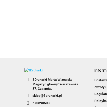
Inform
3Drukarki Marta Wizowska
Dostaw
Magazyn główny: Warszawska
Zwroty i
Regula
sklep@3drukarki.pl
Polityka
570890503