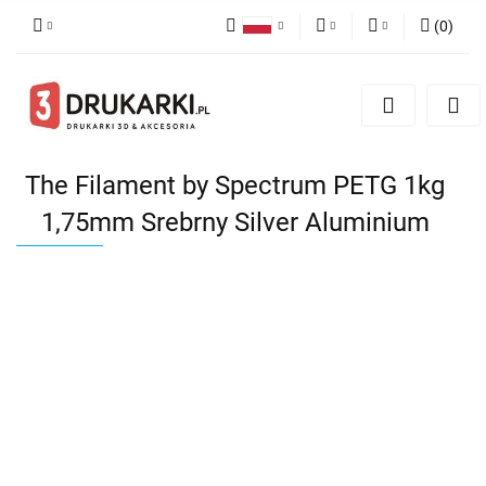
(
0
)
Polski
PLN
Zaloguj się
English
Zarejestruj się
EUR
German
Dodaj zgłoszenie
USD
The Filament by Spectrum PETG 1kg
1,75mm Srebrny Silver Aluminium