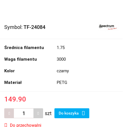
Symbol:
TF-24084
Średnica filamentu
1.75
Waga filamentu
3000
Kolor
czarny
Materiał
PETG
149.90
szt
Do koszyka
Do przechowalni