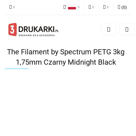
(
0
)
Polski
PLN
Zaloguj się
English
Zarejestruj się
EUR
German
Dodaj zgłoszenie
USD
The Filament by Spectrum PETG 3kg
1,75mm Czarny Midnight Black