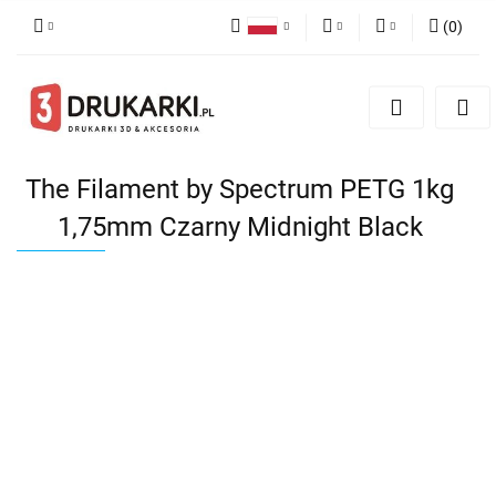
(
0
)
Polski
PLN
Zaloguj się
English
Zarejestruj się
EUR
German
Dodaj zgłoszenie
USD
The Filament by Spectrum PETG 1kg
1,75mm Czarny Midnight Black