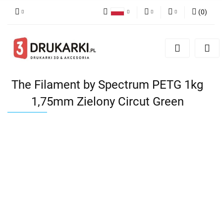
(
0
)
Polski
PLN
Zaloguj się
English
Zarejestruj się
EUR
German
Dodaj zgłoszenie
USD
The Filament by Spectrum PETG 1kg
1,75mm Zielony Circut Green