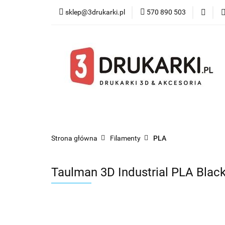
sklep@3drukarki.pl
570 890 503
Blog
Bestsel
Blog
Bestsellery
Kategorie
Współ
Strona główna
Filamenty
PLA
Taulman 3D Industrial PLA Black