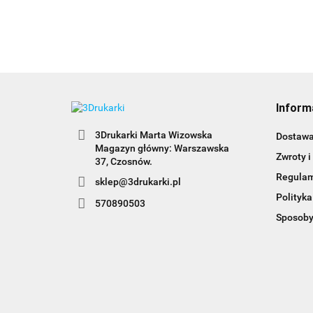
Inform
3Drukarki Marta Wizowska
Dostaw
Magazyn główny: Warszawska
Zwroty i
Regula
sklep@3drukarki.pl
Polityka
570890503
Sposoby