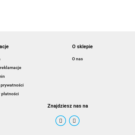
3DLAC
acje
O sklepie
a
O nas
 reklamacje
min
 prywatności
 płatności
Znajdziesz nas na