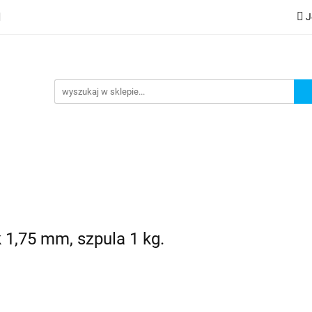
J
lery
Kategorie
Współpraca B2B
Nowości
Zam
G
praca B2B
Nowości
Zamów wydruk
 1,75 mm, szpula 1 kg.