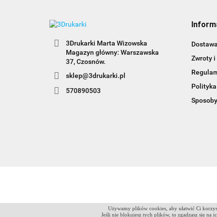
Inform
3Drukarki Marta Wizowska
Dostaw
Magazyn główny: Warszawska
Zwroty i
Regula
sklep@3drukarki.pl
Polityka
570890503
Sposoby
Używamy plików cookies, aby ułatwić Ci korzyst
Jeśli nie blokujesz tych plików, to zgadzasz się na