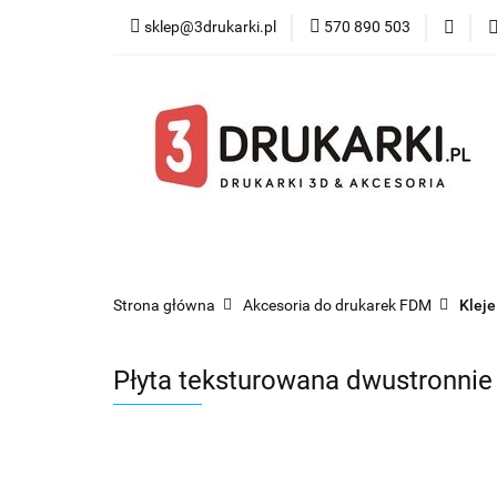
sklep@3drukarki.pl
570 890 503
Blog
Bestsel
Blog
Bestsellery
Kategorie
Współ
Strona główna
Akcesoria do drukarek FDM
Kleje
Płyta teksturowana dwustronni