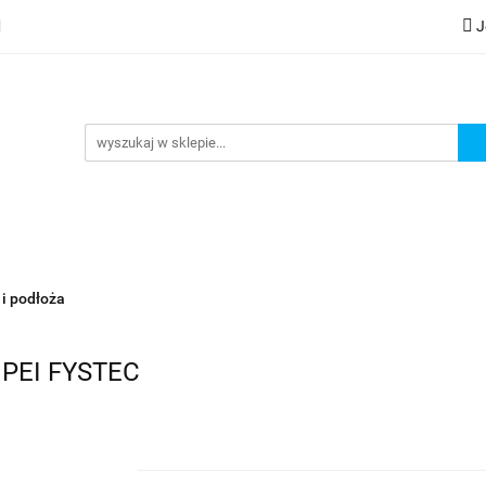
J
lery
Kategorie
Współpraca B2B
Nowości
Zam
G
praca B2B
Nowości
Zamów wydruk
 i podłoża
e PEI FYSTEC