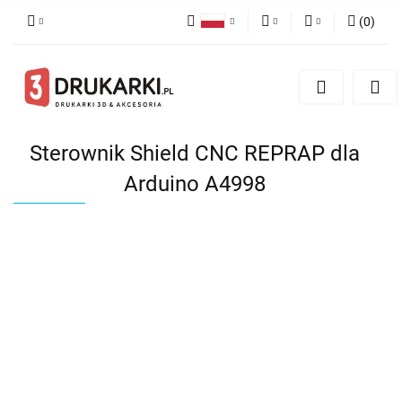
(
0
)
Polski
PLN
Zaloguj się
English
Zarejestruj się
EUR
German
Dodaj zgłoszenie
USD
Sterownik Shield CNC REPRAP dla
Arduino A4998