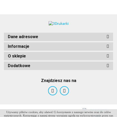
Dane adresowe
Informacje
O sklepie
Dodatkowe
Znajdziesz nas na
Używamy plików cookies, aby ułatwić Ci korzystanie z naszego serwisu oraz do celów
ANTCLABS
Sklep internetowy na oprogramowaniu Sky-Shop.pl
statystycznych. Korzystając z naszej strony wyrażasz zgodę na wykorzystywanie przez nas