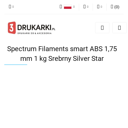
(
0
)
Polski
PLN
Zaloguj się
English
Zarejestruj się
EUR
German
Dodaj zgłoszenie
USD
Spectrum Filaments smart ABS 1,75
mm 1 kg Srebrny Silver Star