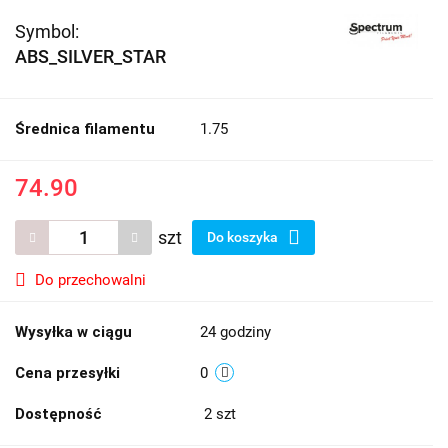
Symbol:
ABS_SILVER_STAR
Średnica filamentu
1.75
74.90
szt
Do koszyka
Do przechowalni
Wysyłka w ciągu
24 godziny
Cena przesyłki
0
Dostępność
2
szt