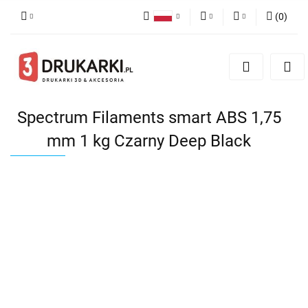
(
0
)
Polski
PLN
Zaloguj się
English
Zarejestruj się
EUR
German
Dodaj zgłoszenie
USD
Spectrum Filaments smart ABS 1,75
mm 1 kg Czarny Deep Black