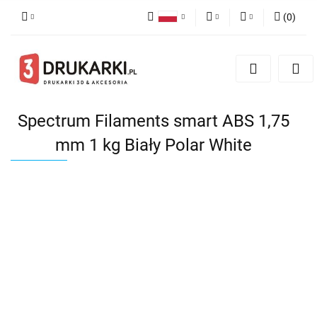
(
0
)
Polski
PLN
Zaloguj się
English
Zarejestruj się
EUR
German
Dodaj zgłoszenie
USD
Spectrum Filaments smart ABS 1,75
mm 1 kg Biały Polar White