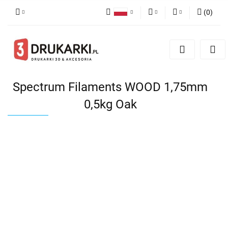
(
0
)
Polski
PLN
Zaloguj się
English
Zarejestruj się
EUR
German
Dodaj zgłoszenie
USD
Spectrum Filaments WOOD 1,75mm
0,5kg Oak