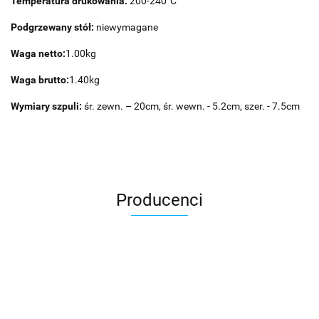
Temperatura drukowania:
200-240°C
Podgrzewany stół:
niewymagane
Waga netto:
1.00kg
Waga brutto:
1.40kg
Wymiary szpuli:
śr. zewn. – 20cm, śr. wewn. - 5.2cm, szer. - 7.5cm
Producenci