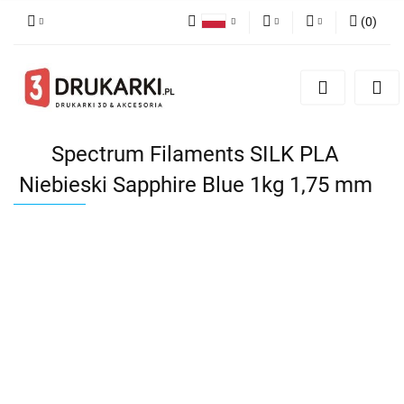
(
0
)
Polski
PLN
Zaloguj się
English
Zarejestruj się
EUR
German
Dodaj zgłoszenie
USD
Spectrum Filaments SILK PLA
Niebieski Sapphire Blue 1kg 1,75 mm