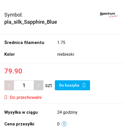
Symbol:
pla_silk_Sapphire_Blue
Średnica filamentu
1.75
Kolor
niebieski
79.90
szt
Do koszyka
Do przechowalni
Wysyłka w ciągu
24 godziny
Cena przesyłki
0