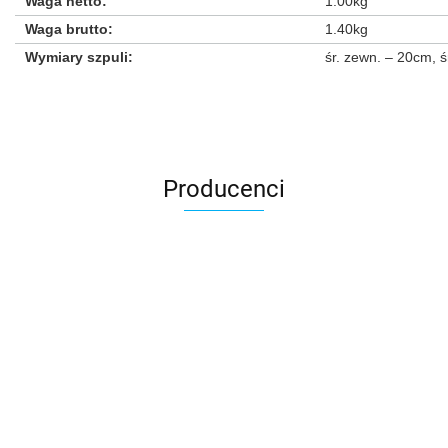
Waga netto
:
1.00kg
Waga brutto
:
1.40kg
Wymiary szpuli
:
śr. zewn. – 20cm, ś
Producenci