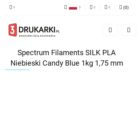
(
0
)
Polski
PLN
Zaloguj się
English
Zarejestruj się
EUR
German
Dodaj zgłoszenie
USD
Spectrum Filaments SILK PLA
Niebieski Candy Blue 1kg 1,75 mm