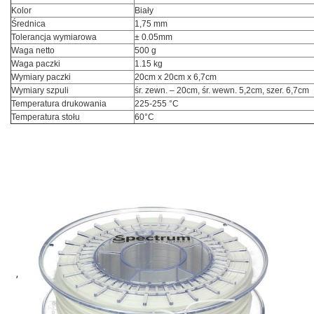
Kolor
Biały
Średnica
1,75 mm
Tolerancja wymiarowa
± 0.05mm
Waga netto
500 g
Waga paczki
1.15 kg
Wymiary paczki
20cm x 20cm x 6,7cm
Wymiary szpuli
śr. zewn. – 20cm, śr. wewn. 5,2cm, szer. 6,7cm
Temperatura drukowania
225-255 °C
Temperatura stołu
60°C
,