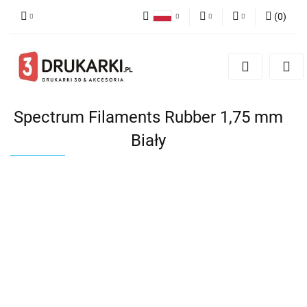
(
0
)
Polski
PLN
Zaloguj się
English
Zarejestruj się
EUR
German
Dodaj zgłoszenie
USD
Spectrum Filaments Rubber 1,75 mm
Biały