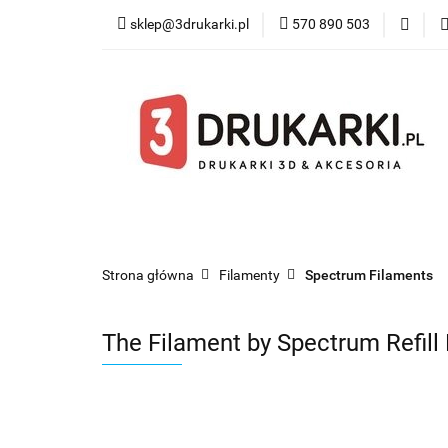
sklep@3drukarki.pl
570 890 503
Blog
Bestsel
Blog
Bestsellery
Kategorie
Współ
Strona główna
Filamenty
Spectrum Filaments
The Filament by Spectrum Refil