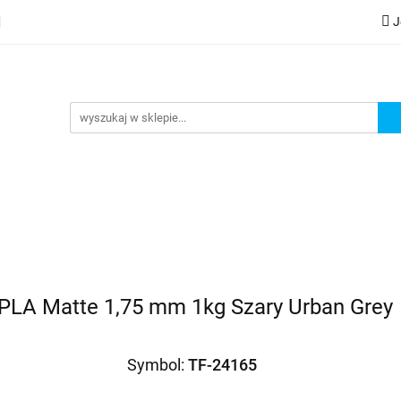
J
lery
Kategorie
Współpraca B2B
Nowości
Zam
G
praca B2B
Nowości
Zamów wydruk
l PLA Matte 1,75 mm 1kg Szary Urban Grey
Symbol:
TF-24165