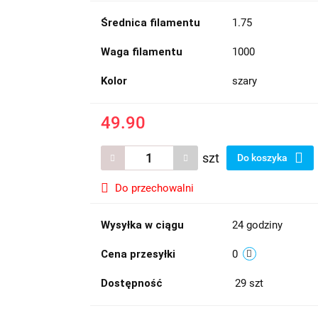
Średnica filamentu
1.75
Waga filamentu
1000
Kolor
szary
49.90
szt
Do koszyka
Do przechowalni
Wysyłka w ciągu
24 godziny
Cena przesyłki
0
Dostępność
29
szt