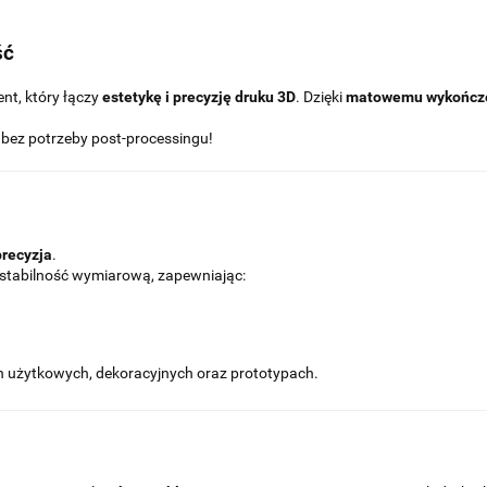
ść
ent, który łączy
estetykę i precyzję druku 3D
. Dzięki
matowemu wykończ
bez potrzeby post-processingu!
precyzja
.
stabilność wymiarową, zapewniając:
h użytkowych, dekoracyjnych oraz prototypach.