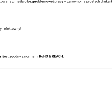
towany z myślą o
bezproblemowej pracy
– zarówno na prostych drukar
y i efektowny!
h
i jest zgodny z normami
RoHS & REACH
.