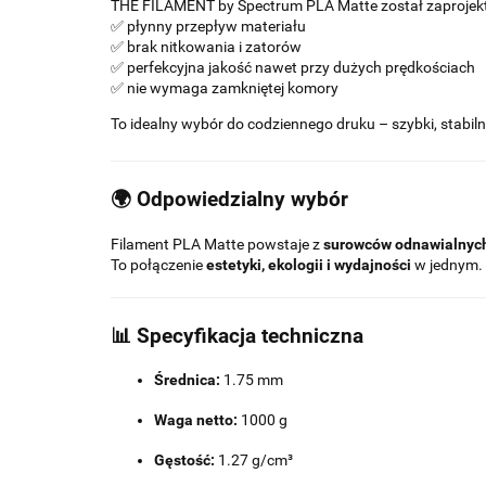
THE FILAMENT by Spectrum PLA Matte został zaprojek
✅ płynny przepływ materiału
✅ brak nitkowania i zatorów
✅ perfekcyjna jakość nawet przy dużych prędkościach
✅ nie wymaga zamkniętej komory
To idealny wybór do codziennego druku – szybki, stabiln
🌍 Odpowiedzialny wybór
Filament PLA Matte powstaje z
surowców odnawialnyc
To połączenie
estetyki, ekologii i wydajności
w jednym.
📊
Specyfikacja techniczna
Średnica:
1.75 mm
Waga netto:
1000 g
Gęstość:
1.27 g/cm³