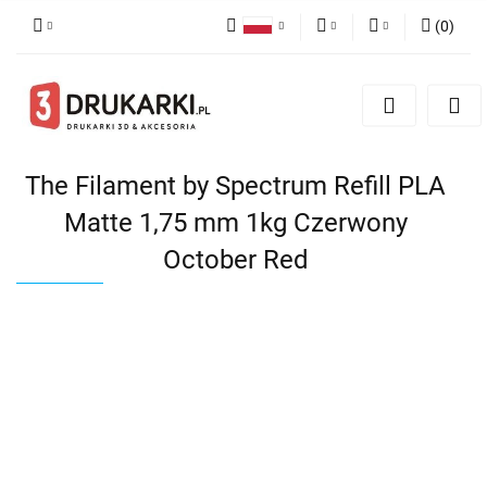
(
0
)
Polski
PLN
Zaloguj się
English
Zarejestruj się
EUR
German
Dodaj zgłoszenie
USD
The Filament by Spectrum Refill PLA
Matte 1,75 mm 1kg Czerwony
October Red