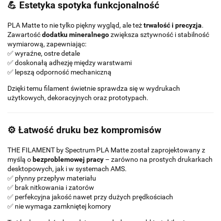
💪 Estetyka spotyka funkcjonalność
PLA Matte to nie tylko piękny wygląd, ale też
trwałość i precyzja
.
Zawartość
dodatku mineralnego
zwiększa sztywność i stabilność
wymiarową, zapewniając:
✅ wyraźne, ostre detale
✅ doskonałą adhezję między warstwami
✅ lepszą odporność mechaniczną
Dzięki temu filament świetnie sprawdza się w wydrukach
użytkowych, dekoracyjnych oraz prototypach.
⚙️ Łatwość druku bez kompromisów
THE FILAMENT by Spectrum PLA Matte został zaprojektowany z
myślą o
bezproblemowej pracy
– zarówno na prostych drukarkach
desktopowych, jak i w systemach AMS.
✅ płynny przepływ materiału
✅ brak nitkowania i zatorów
✅ perfekcyjna jakość nawet przy dużych prędkościach
✅ nie wymaga zamkniętej komory