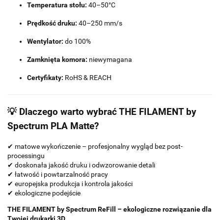
Temperatura stołu:
40–50°C
Prędkość druku:
40–250 mm/s
Wentylator:
do 100%
Zamknięta komora:
niewymagana
Certyfikaty:
RoHS & REACH
💡 Dlaczego warto wybrać THE FILAMENT by
Spectrum PLA Matte?
✔ matowe wykończenie – profesjonalny wygląd bez post-
processingu
✔ doskonała jakość druku i odwzorowanie detali
✔ łatwość i powtarzalność pracy
✔ europejska produkcja i kontrola jakości
✔ ekologiczne podejście
THE FILAMENT by Spectrum ReFill – ekologiczne rozwiązanie dla
Twojej drukarki 3D