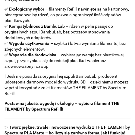
✅
Ekologiczny wybór
– filamenty ReFill nawinięte są na kartonowy,
biodegradowalny rdzeń, co pozwala ograniczyć ilość odpadów
plastikowych.
✅
Kompatybilność z BambuLab
– rdzeń w pełni pasuje do
oryginalnych szpul BambuLab, bez potrzeby stosowania
dodatkowych adapterów.
✅
Wygoda użytkowania
– szybka i łatwa wymiana filamentu, bez
zbędnych elementów.
✅
Wsparcie dla środowiska
– wybierając wersję bez plastikowej
szpuli, przyczyniasz się do redukcji plastiku i wspierasz
zrównoważony rozwój.
ℹ️ Jeśli nie posiadasz oryginalnej szpuli BambuLab, producent
udostępnia darmowy model do wydruku 3D – dzięki niemu możesz
w pełni korzystać z zalet filamentów THE FILAMENT by Spectrum
ReFill.
Postaw na jakość, wygodę i ekologię – wybierz filament THE
FILAMENT by Spectrum ReFill!
✨
Twórz piękne, trwałe i nowoczesne wydruki z THE FILAMENT by
Spectrum PLA Matte – bo liczy się zarówno forma, jak i funkcja!