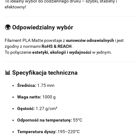
To idealny wybór do codziennego druku – szybki, stabilny i
efektowny!
🌍 Odpowiedzialny wybór
Filament PLA Matte powstaje z
surowców odnawialnych
i jest
zgodny z normami
RoHS & REACH
.
To połączenie
estetyki, ekologii i wydajności
w jednym.
📊
Specyfikacja techniczna
Średnica:
1.75 mm
Waga netto:
1000 g
Gęstość:
1.27 g/cm³
Odporność na temperaturę:
55°C
Temperatura dyszy:
195–220°C