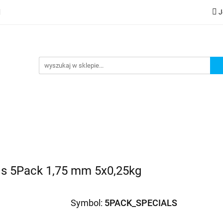
J
lery
Kategorie
Współpraca B2B
Nowości
Zam
G
praca B2B
Nowości
Zamów wydruk
ls 5Pack 1,75 mm 5x0,25kg
Symbol:
5PACK_SPECIALS