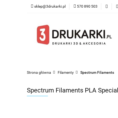
sklep@3drukarki.pl
570 890 503
Blog
Bestsel
Blog
Bestsellery
Kategorie
Współ
Strona główna
Filamenty
Spectrum Filaments
Spectrum Filaments PLA Specia