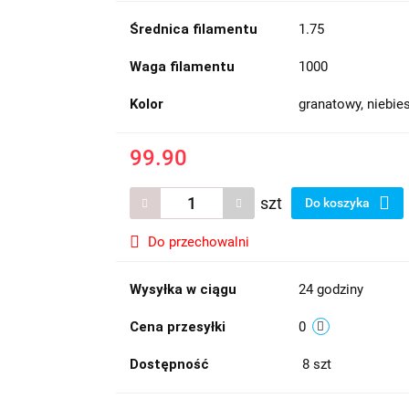
Średnica filamentu
1.75
Waga filamentu
1000
Kolor
granatowy, niebies
99.90
szt
Do koszyka
Do przechowalni
Wysyłka w ciągu
24 godziny
Cena przesyłki
0
Dostępność
8
szt