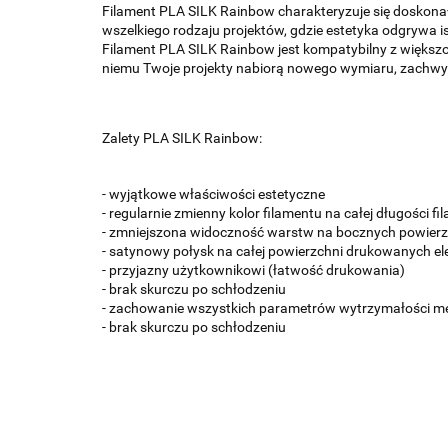
Filament PLA SILK Rainbow charakteryzuje się doskonałą
wszelkiego rodzaju projektów, gdzie estetyka odgrywa i
Filament PLA SILK Rainbow jest kompatybilny z większ
niemu Twoje projekty nabiorą nowego wymiaru, zachwycaj
Zalety PLA SILK Rainbow:
- wyjątkowe właściwości estetyczne
- regularnie zmienny kolor filamentu na całej długości f
- zmniejszona widoczność warstw na bocznych powie
- satynowy połysk na całej powierzchni drukowanych 
- przyjazny użytkownikowi (łatwość drukowania)
- brak skurczu po schłodzeniu
- zachowanie wszystkich parametrów wytrzymałości me
- brak skurczu po schłodzeniu