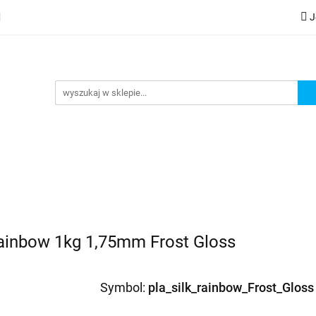
J
lery
Kategorie
Współpraca B2B
Nowości
Zam
G
praca B2B
Nowości
Zamów wydruk
ainbow 1kg 1,75mm Frost Gloss
Symbol:
pla_silk_rainbow_Frost_Gloss