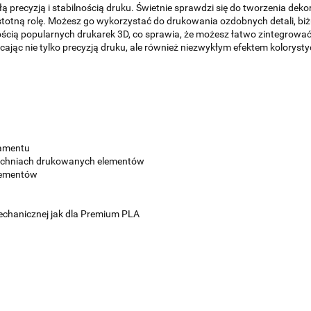
 precyzją i stabilnością druku. Świetnie sprawdzi się do tworzenia deko
stotną rolę. Możesz go wykorzystać do drukowania ozdobnych detali, biż
ością popularnych drukarek 3D, co sprawia, że możesz łatwo zintegrow
ąc nie tylko precyzją druku, ale również niezwykłym efektem kolorysty
ilamentu
rzchniach drukowanych elementów
elementów
chanicznej jak dla Premium PLA