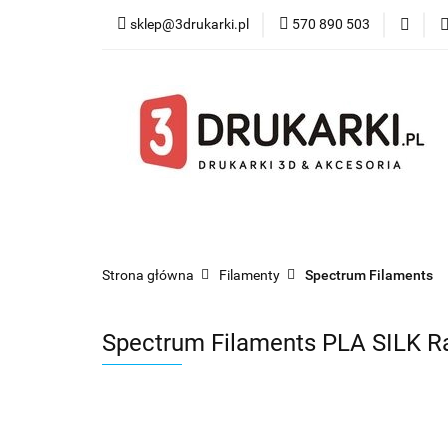
sklep@3drukarki.pl
570 890 503
Blog
Bestsel
Blog
Bestsellery
Kategorie
Współ
Strona główna
Filamenty
Spectrum Filaments
Spectrum Filaments PLA SILK R