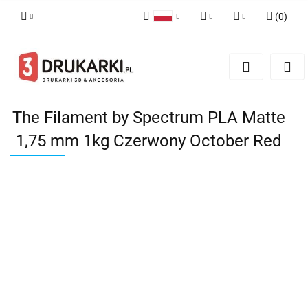
(
0
)
Polski
PLN
Zaloguj się
English
Zarejestruj się
EUR
German
Dodaj zgłoszenie
USD
The Filament by Spectrum PLA Matte
1,75 mm 1kg Czerwony October Red