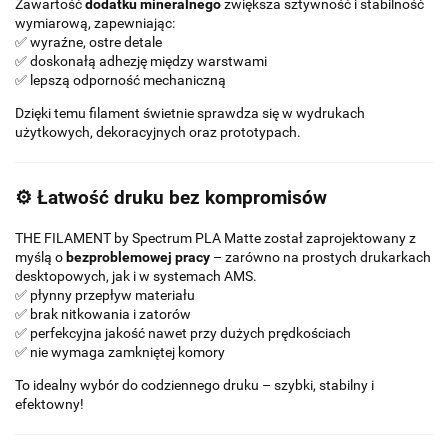
Zawartość
dodatku mineralnego
zwiększa sztywność i stabilność
wymiarową, zapewniając:
✅ wyraźne, ostre detale
✅ doskonałą adhezję między warstwami
✅ lepszą odporność mechaniczną
Dzięki temu filament świetnie sprawdza się w wydrukach
użytkowych, dekoracyjnych oraz prototypach.
⚙️ Łatwość druku bez kompromisów
THE FILAMENT by Spectrum PLA Matte został zaprojektowany z
myślą o
bezproblemowej pracy
– zarówno na prostych drukarkach
desktopowych, jak i w systemach AMS.
✅ płynny przepływ materiału
✅ brak nitkowania i zatorów
✅ perfekcyjna jakość nawet przy dużych prędkościach
✅ nie wymaga zamkniętej komory
To idealny wybór do codziennego druku – szybki, stabilny i
efektowny!