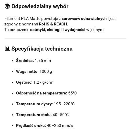
🌍 Odpowiedzialny wybór
Filament PLA Matte powstaje z
surowców odnawialnych
i jest
zgodny z normami
RoHS & REACH
.
To połączenie
estetyki, ekologii i wydajności
w jednym.
📊
Specyfikacja techniczna
Średnica:
1.75 mm
Waga netto:
1000 g
Gęstość:
1.27 g/cm³
Odporność na temperaturę:
55°C
Temperatura dyszy:
195–220°C
Temperatura stołu:
40–50°C
Prędkość druku:
40–250 mm/s