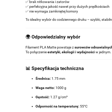
✅ brak nitkowania i zatorów
✅ perfekcyjna jakość nawet przy dużych prędkościach
✅ nie wymaga zamkniętej komory
To idealny wybór do codziennego druku – szybki, stabiln
🌍 Odpowiedzialny wybór
Filament PLA Matte powstaje z
surowców odnawialnyc
To połączenie
estetyki, ekologii i wydajności
w jednym.
📊
Specyfikacja techniczna
Średnica:
1.75 mm
Waga netto:
1000 g
Gęstość:
1.27 g/cm³
Odporność na temperaturę:
55°C