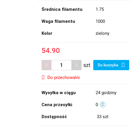
Średnica filamentu
1.75
Waga filamentu
1000
Kolor
zielony
54.90
szt
Do koszyka
Do przechowalni
Wysyłka w ciągu
24 godziny
Cena przesyłki
0
Dostępność
33
szt