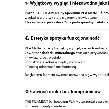
✨ Wyjątkowy wygląd i niezawodna jako
Poznaj
THE FILAMENT by Spectrum PLA Matte
– filam
wygląd, a warstwy stają się prawie niewidoczne.
Idealny wybór, jeśli zależy Ci na
profesjonalnym efekcie
💪 Estetyka spotyka funkcjonalność
PLA Matte to nie tylko piękny wygląd, ale też
trwałość i 
Zawartość
dodatku mineralnego
zwiększa sztywność i 
✅ wyraźne, ostre detale
✅ doskonałą adhezję między warstwami
✅ lepszą odporność mechaniczną
Dzięki temu filament świetnie sprawdza się w wydrukac
⚙️ Łatwość druku bez kompromisów
THE FILAMENT by Spectrum PLA Matte został zaprojek
✅ płynny przepływ materiału