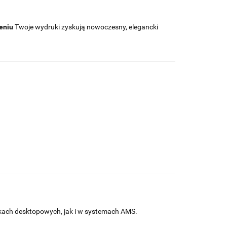
eniu
Twoje wydruki zyskują nowoczesny, elegancki
kach desktopowych, jak i w systemach AMS.