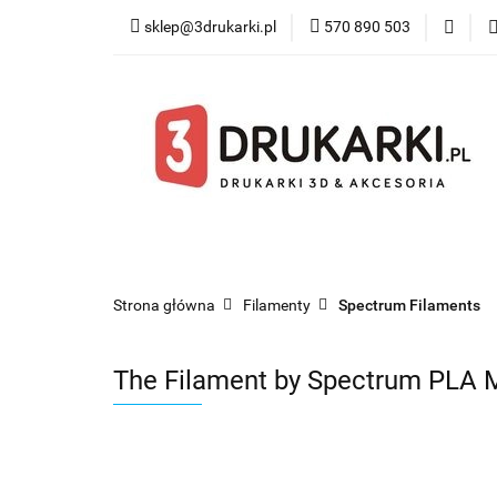
sklep@3drukarki.pl
570 890 503
Blog
Bestsel
Blog
Bestsellery
Kategorie
Współ
Strona główna
Filamenty
Spectrum Filaments
The Filament by Spectrum PLA M