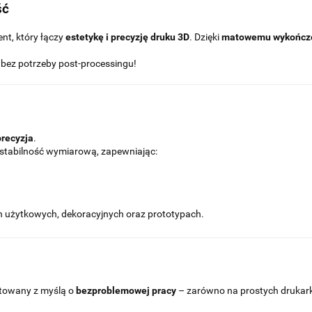
ść
ent, który łączy
estetykę i precyzję druku 3D
. Dzięki
matowemu wykończ
bez potrzeby post-processingu!
precyzja
.
stabilność wymiarową, zapewniając:
h użytkowych, dekoracyjnych oraz prototypach.
towany z myślą o
bezproblemowej pracy
– zarówno na prostych drukar