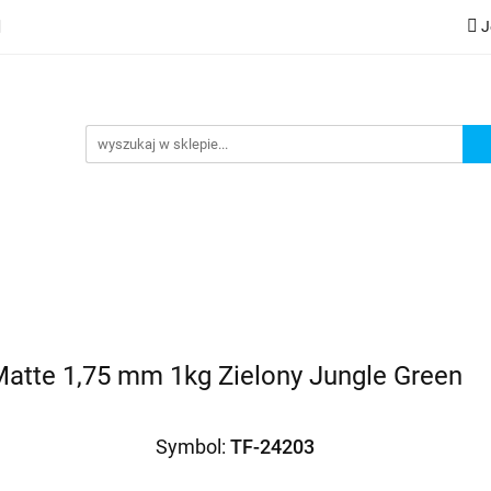
J
lery
Kategorie
Współpraca B2B
Nowości
Zam
G
praca B2B
Nowości
Zamów wydruk
atte 1,75 mm 1kg Zielony Jungle Green
Symbol:
TF-24203