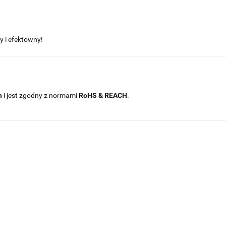
y i efektowny!
h
i jest zgodny z normami
RoHS & REACH
.