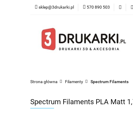
sklep@3drukarki.pl
570 890 503
Blog
Bestsel
Blog
Bestsellery
Kategorie
Współ
Strona główna
Filamenty
Spectrum Filaments
Spectrum Filaments PLA Matt 1