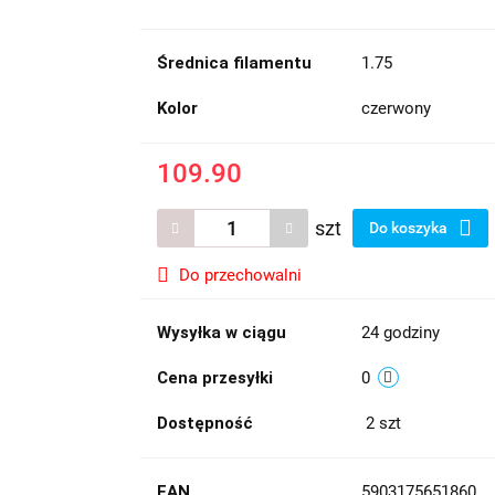
Średnica filamentu
1.75
Kolor
czerwony
109.90
szt
Do koszyka
Do przechowalni
Wysyłka w ciągu
24 godziny
Cena przesyłki
0
Dostępność
2
szt
EAN
5903175651860