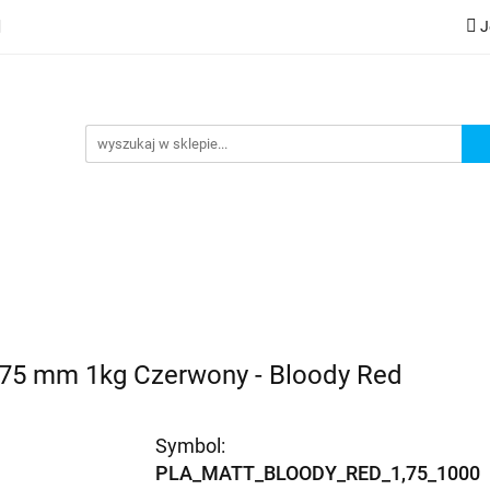
J
lery
Kategorie
Współpraca B2B
Nowości
Zam
G
praca B2B
Nowości
Zamów wydruk
,75 mm 1kg Czerwony - Bloody Red
Symbol:
PLA_MATT_BLOODY_RED_1,75_1000