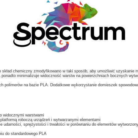
o skład chemiczny zmodyfikowano w taki sposób, aby umożliwić uzyskanie
a ponadto minimalizuje widoczność warstw na powierzchniach bocznych wyt
ch polimerów na bazie PLA. Dodatkowe wykorzystanie domieszek spowodowało
ło widocznymi warstwami
platformą roboczą urządzeń i wytwarzanymi elementami
e udarności, sprężystości i trwałości w porównaniu do elementów wytworzo
niu do standardowego PLA