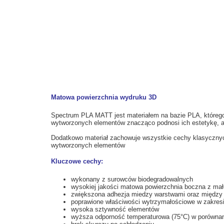
Matowa powierzchnia wydruku 3D
Spectrum PLA MATT jest materiałem na bazie PLA, któreg
wytworzonych elementów znacząco podnosi ich estetykę, 
Dodatkowo materiał zachowuje wszystkie cechy klasyczny
wytworzonych elementów
Kluczowe cechy:
wykonany z surowców biodegradowalnych
wysokiej jakości matowa powierzchnia boczna z ma
zwiększona adhezja miedzy warstwami oraz między 
poprawione właściwości wytrzymałościowe w zakresi
wysoka sztywność elementów
wyższa odporność temperaturowa (75°C) w porówna