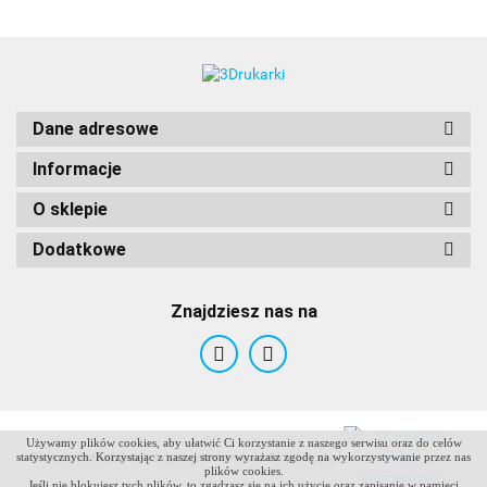
Dane adresowe
Informacje
O sklepie
Dodatkowe
Znajdziesz nas na
Używamy plików cookies, aby ułatwić Ci korzystanie z naszego serwisu oraz do celów
ANTCLABS
Sklep internetowy na oprogramowaniu Sky-Shop.pl
statystycznych. Korzystając z naszej strony wyrażasz zgodę na wykorzystywanie przez nas
plików cookies.
Jeśli nie blokujesz tych plików, to zgadzasz się na ich użycie oraz zapisanie w pamięci