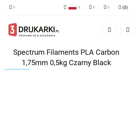
(
0
)
Polski
PLN
Zaloguj się
English
Zarejestruj się
EUR
German
Dodaj zgłoszenie
USD
Spectrum Filaments PLA Carbon
1,75mm 0,5kg Czarny Black