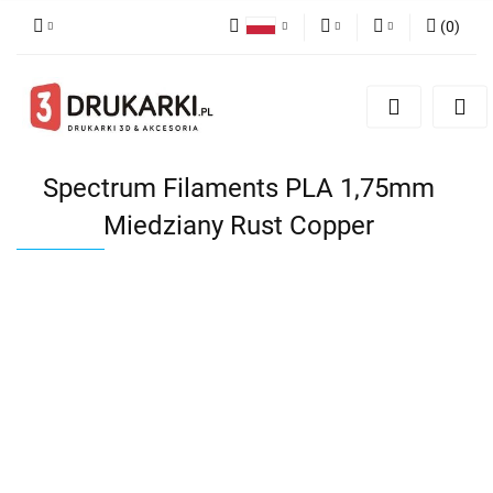
(
0
)
Polski
PLN
Zaloguj się
English
Zarejestruj się
EUR
German
Dodaj zgłoszenie
USD
Spectrum Filaments PLA 1,75mm
Miedziany Rust Copper