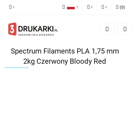
(
0
)
Polski
PLN
Zaloguj się
English
Zarejestruj się
EUR
German
Dodaj zgłoszenie
USD
Spectrum Filaments PLA 1,75 mm
2kg Czerwony Bloody Red