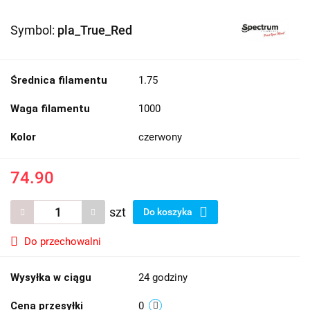
Symbol:
pla_True_Red
Średnica filamentu
1.75
Waga filamentu
1000
Kolor
czerwony
74.90
szt
Do koszyka
Do przechowalni
Wysyłka w ciągu
24 godziny
Cena przesyłki
0