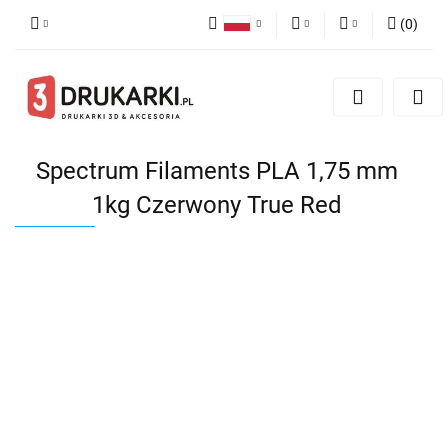
(
0
)
Polski
PLN
Zaloguj się
English
Zarejestruj się
EUR
German
Dodaj zgłoszenie
USD
Spectrum Filaments PLA 1,75 mm
1kg Czerwony True Red