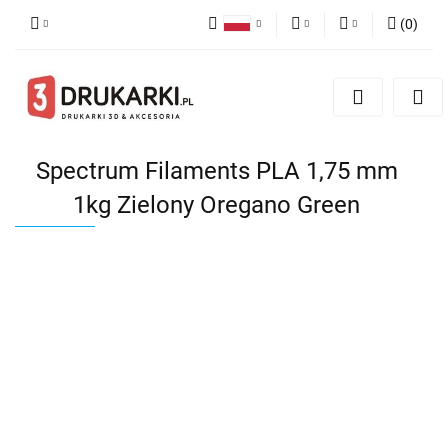
(
0
)
Polski
PLN
Zaloguj się
English
Zarejestruj się
EUR
German
Dodaj zgłoszenie
USD
Spectrum Filaments PLA 1,75 mm
1kg Zielony Oregano Green