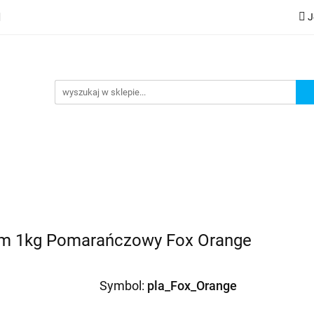
J
lery
Kategorie
Współpraca B2B
Nowości
Zam
G
praca B2B
Nowości
Zamów wydruk
mm 1kg Pomarańczowy Fox Orange
Symbol:
pla_Fox_Orange