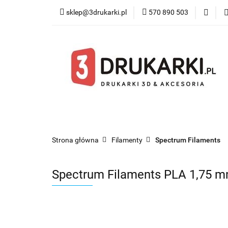
sklep@3drukarki.pl
570 890 503
Blog
Bestsel
Blog
Bestsellery
Kategorie
Współ
Strona główna
Filamenty
Spectrum Filaments
Spectrum Filaments PLA 1,75 