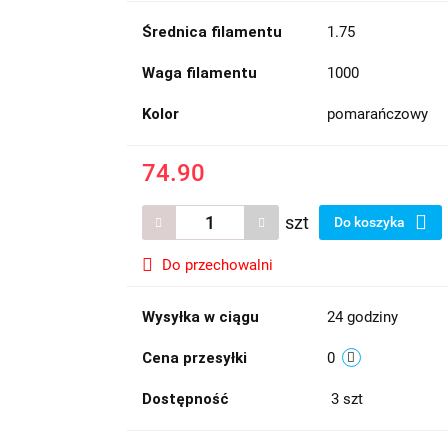
Średnica filamentu
1.75
Waga filamentu
1000
Kolor
pomarańczowy
74.90
szt
Do koszyka
Do przechowalni
Wysyłka w ciągu
24 godziny
Cena przesyłki
0
Dostępność
3
szt