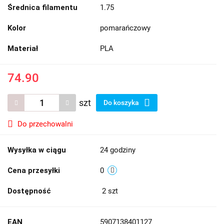
Średnica filamentu
1.75
Kolor
pomarańczowy
Materiał
PLA
74.90
szt
Do koszyka
Do przechowalni
Wysyłka w ciągu
24 godziny
Cena przesyłki
0
Dostępność
2
szt
EAN
5907138401127