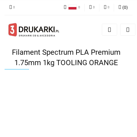
(
0
)
Polski
PLN
Zaloguj się
English
Zarejestruj się
EUR
German
Dodaj zgłoszenie
USD
Filament Spectrum PLA Premium
1.75mm 1kg TOOLING ORANGE