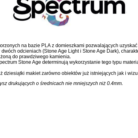
worzonych na bazie PLA z domieszkami pozwalających uzyskać i
 dwóch odcieniach (Stone Age Light i Stone Age Dark), charak
iżoną do prawdziwego kamienia.
Spectrum Stone Age determinują wykorzystanie tego typu mater
dziesiątki makiet zarówno obiektów już istniejących jak i wizu
dysz drukujących o średnicach nie mniejszych niż 0.4mm.