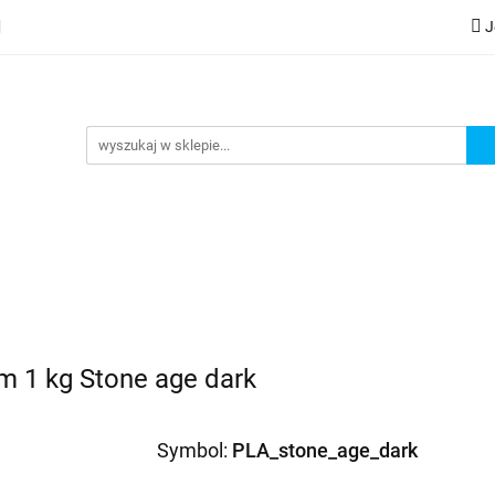
J
lery
Kategorie
Współpraca B2B
Nowości
Zam
G
praca B2B
Nowości
Zamów wydruk
m 1 kg Stone age dark
Symbol:
PLA_stone_age_dark