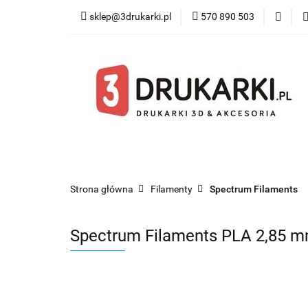
sklep@3drukarki.pl
570 890 503
Blog
Bestsel
Blog
Bestsellery
Kategorie
Współ
Strona główna
Filamenty
Spectrum Filaments
Spectrum Filaments PLA 2,85 m