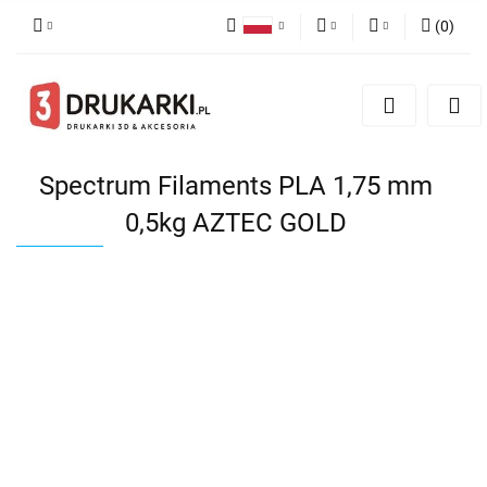
(
0
)
Polski
PLN
Zaloguj się
English
Zarejestruj się
EUR
German
Dodaj zgłoszenie
USD
Spectrum Filaments PLA 1,75 mm
0,5kg AZTEC GOLD