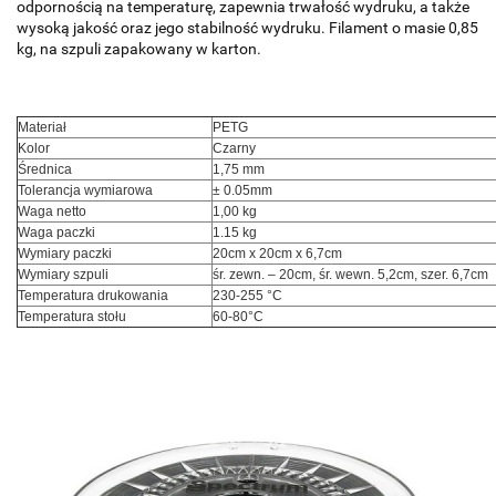
odpornością na temperaturę, zapewnia trwałość wydruku, a także
wysoką jakość oraz jego stabilność wydruku. Filament o masie 0,85
kg, na szpuli zapakowany w karton.
Materiał
PETG
Kolor
Czarny
Średnica
1,75 mm
Tolerancja wymiarowa
± 0.05mm
Waga netto
1,00 kg
Waga paczki
1.15 kg
Wymiary paczki
20cm x 20cm x 6,7cm
Wymiary szpuli
śr. zewn. – 20cm, śr. wewn. 5,2cm, szer. 6,7cm
Temperatura drukowania
230-255 °C
Temperatura stołu
60-80°C