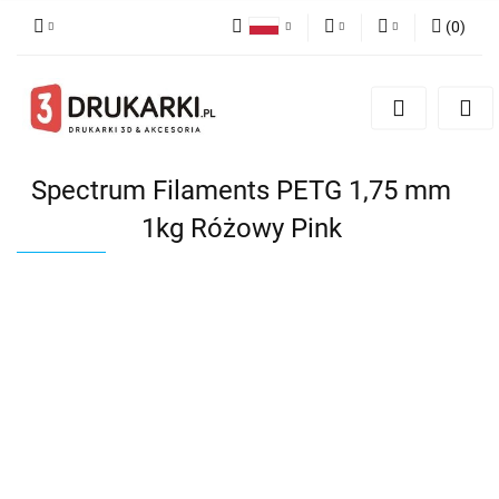
(
0
)
Polski
PLN
Zaloguj się
English
Zarejestruj się
EUR
German
Dodaj zgłoszenie
USD
Spectrum Filaments PETG 1,75 mm
1kg Różowy Pink