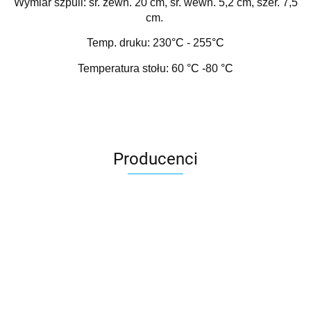
Wymiar szpuli: śr. zewn. 20 cm, śr. wewn. 5,2 cm, szer. 7,5
cm.
Temp. druku: 230
°C
- 255
°C
Temperatura stołu: 60
°C -
80
°C
Producenci